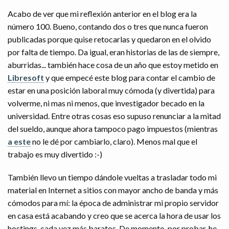
Acabo de ver que mi reflexión anterior en el blog era la
número 100. Bueno, contando dos o tres que nunca fueron
publicadas porque quise retocarlas y quedaron en el olvido
por falta de tiempo. Da igual, eran historias de las de siempre,
aburridas... también hace cosa de un año que estoy metido en
Libresoft
y que empecé este blog para contar el cambio de
estar en una posición laboral muy cómoda (y divertida) para
volverme, ni mas ni menos, que investigador becado en la
universidad. Entre otras cosas eso supuso renunciar a la mitad
del sueldo, aunque ahora tampoco pago impuestos (mientras
a este
no le dé por cambiarlo, claro). Menos mal que el
trabajo es muy divertido :-)
También llevo un tiempo dándole vueltas a trasladar todo mi
material en Internet a sitios con mayor ancho de banda y más
cómodos para mí: la época de administrar mi propio servidor
en casa está acabando y creo que se acerca la hora de usar los
hostings, cada vez más baratos. De momento, por probar, he