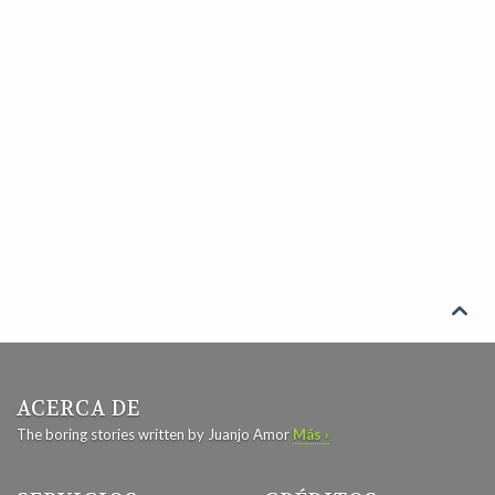

ACERCA DE
The boring stories written by Juanjo Amor
Más ›