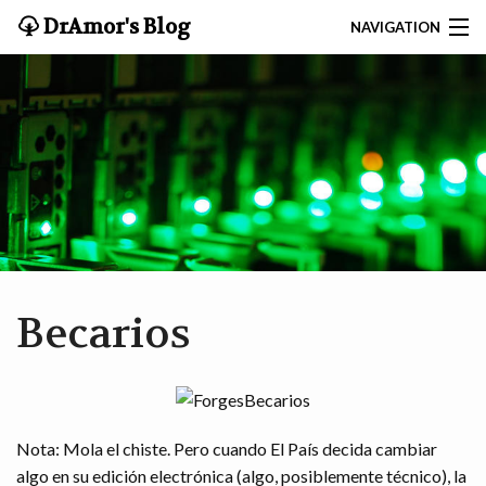
DrAmor's Blog
NAVIGATION
BUSCAR
CONTACTAR
INICIO
DRAMOR.NET
INVESTIGACIÓN Y CV
Becarios
BLOG
Nota: Mola el chiste. Pero cuando El País decida cambiar
algo en su edición electrónica (algo, posiblemente técnico), la