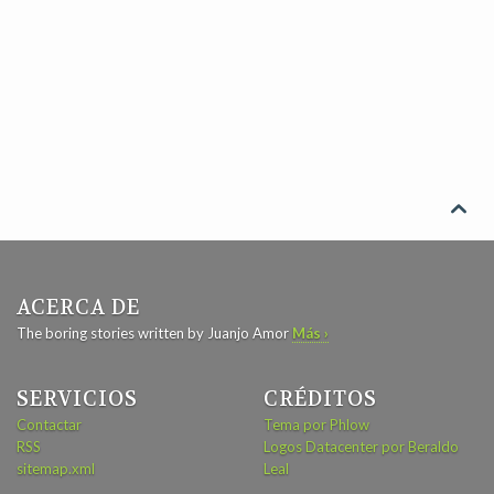

ACERCA DE
The boring stories written by Juanjo Amor
Más ›
SERVICIOS
CRÉDITOS
Contactar
Tema por Phlow
RSS
Logos Datacenter por Beraldo
sitemap.xml
Leal