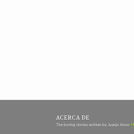
ACERCA DE
The boring stories written by Juanjo Amor
M