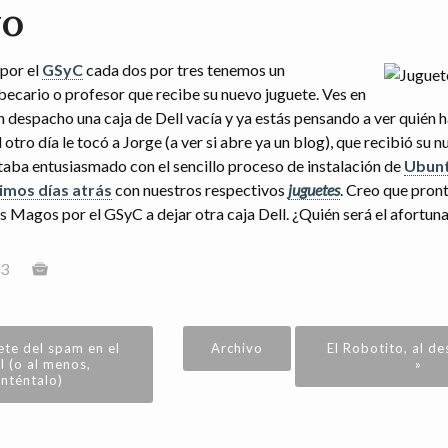
vo
 por el
GSyC
cada dos por tres tenemos un
becario o profesor que recibe su nuevo juguete. Ves en
n despacho una caja de Dell vací­a y ya estás pensando a ver quién h
 otro dí­a le tocó a Jorge (a ver si abre ya un blog), que recibió su 
staba entusiasmado con el sencillo proceso de instalación de
Ubun
imos días atrás
con nuestros respectivos
juguetes
. Creo que pron
es Magos por el GSyC a dejar otra caja Dell. ¿Quién será el afortun
3
ete del spam en el
Archivo
El Robotito, al d
l (o al menos,
»
inténtalo)