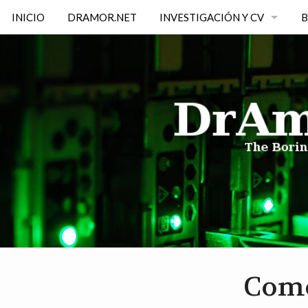
INICIO
DRAMOR.NET
INVESTIGACIÓN Y CV
B
CURRICULUM
A
INVESTIGACIÓN
SOFTWARE LIBRE
Como