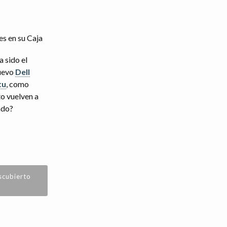
a sido el
nuevo
Dell
tu
, como
to vuelven a
ado?
escubierto