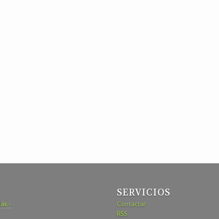
SERVICIOS
ás ›
Contactar
RSS