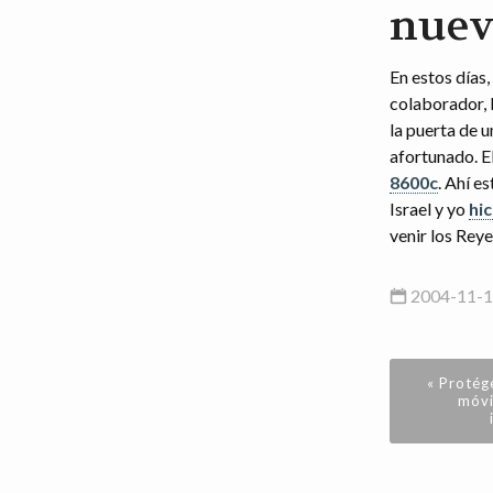
nue
En estos días,
colaborador, 
la puerta de u
afortunado. El
8600c
. Ahí e
Israel y yo
hic
venir los Rey
2004-11-1
« Protég
móvi