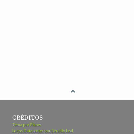

CRÉDITOS
Tema por Phlow
Logos Datacenter por Beraldo Leal